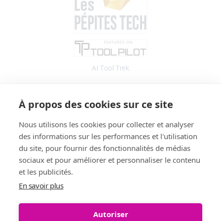
AI Tool Trek
Accès
À propos des cookies sur ce site
Application
Blog
Nous utilisons les cookies pour collecter et analyser
des informations sur les performances et l'utilisation
Informations
du site, pour fournir des fonctionnalités de médias
Fonctionnalités
sociaux et pour améliorer et personnaliser le contenu
Tarifs
et les publicités.
Témoignages
En savoir plus
Démo
FAQ
Autoriser