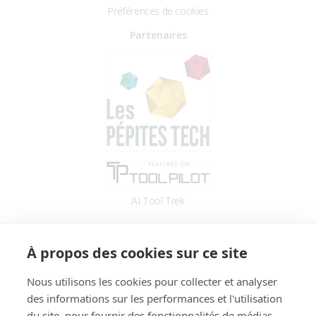
Préférences de cookies
Partenaires
AI Tool Trek
Accès
À propos des cookies sur ce site
Application
Blog
Nous utilisons les cookies pour collecter et analyser
des informations sur les performances et l'utilisation
Informations
du site, pour fournir des fonctionnalités de médias