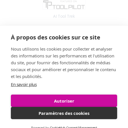
AI Tool Trek
Accès
À propos des cookies sur ce site
Application
Blog
Nous utilisons les cookies pour collecter et analyser
des informations sur les performances et l'utilisation
Informations
du site, pour fournir des fonctionnalités de médias
Fonctionnalités
sociaux et pour améliorer et personnaliser le contenu
Tarifs
et les publicités.
Témoignages
En savoir plus
Démo
FAQ
Autoriser
Paramètres des cookies
All rights reserved. Copyright © 2026 StellaFlow.
Powered by
CookieHub Consent Management