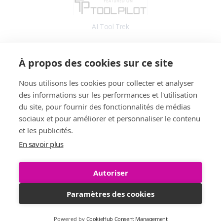
AI Tool Trek
Accès
À propos des cookies sur ce site
Application
Blog
Nous utilisons les cookies pour collecter et analyser
des informations sur les performances et l'utilisation
Informations
du site, pour fournir des fonctionnalités de médias
Fonctionnalités
sociaux et pour améliorer et personnaliser le contenu
Tarifs
et les publicités.
Témoignages
En savoir plus
Démo
FAQ
Autoriser
Paramètres des cookies
All rights reserved. Copyright © 2026 StellaFlow.
Powered by
CookieHub Consent Management