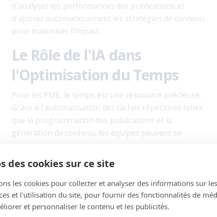
d'analyser les performances des publications et
d'ajuster automatiquement les stratégies de contenu
pour maximiser l'impact.
Le Rôle de l'IA dans
l'Optimisation du Temps
Pour les PME, le temps est une ressource précieuse.
Grâce à l'automatisation des tâches répétitives telles
que la programmation des publications et la
génération de contenu, les équipes peuvent se
concentrer sur d'autres aspects critiques de leur
entreprise. Les outils IA de StellaFlow permettent de
s des cookies sur ce site
créer un planning de contenu en quelques clics,
libérant ainsi du temps pour renforcer d'autres
ons les cookies pour collecter et analyser des informations sur le
s et l'utilisation du site, pour fournir des fonctionnalités de mé
stratégies commerciales.
liorer et personnaliser le contenu et les publicités.