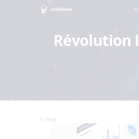
StellaFlow
Fo
Révolution 
<< Blog