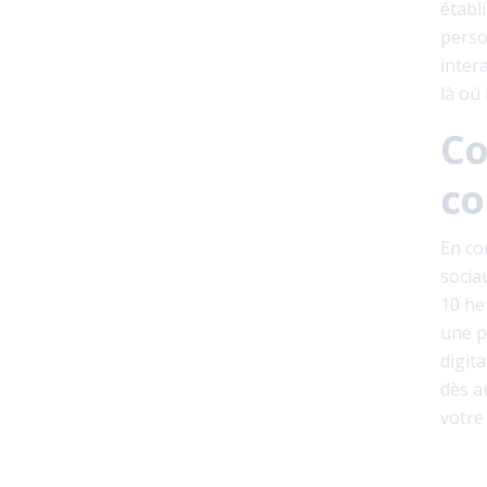
établ
perso
inter
là où
Co
co
En co
socia
10 he
une p
digit
dès a
votre