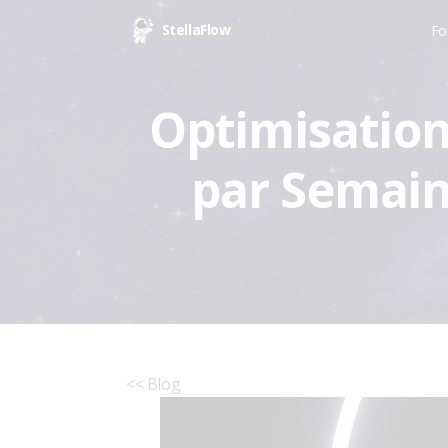
StellaFlow
Fo
Optimisation
par Semaine
<< Blog