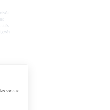
misée.
ic.
ectifs
lignés
tion
s
dias sociaux