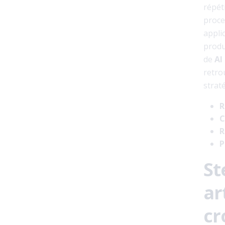
répét
proce
appli
produ
de
AI
retro
strat
R
C
R
P
St
ar
cr