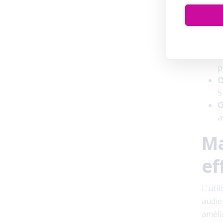
Pour 
propo
O
p
O
5
O
a
Ma
ef
L'uti
audie
améli