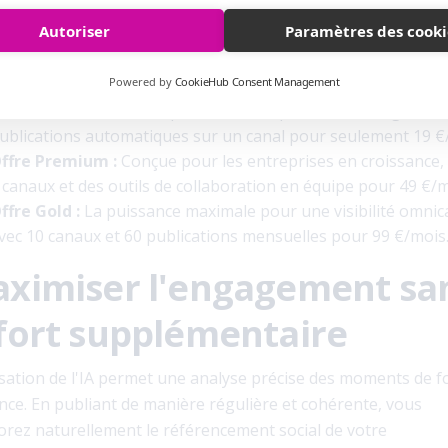
Autoriser
Paramètres des cooki
répondre aux besoins spécifiques des entreprises, StellaFlo
se trois niveaux d'accompagnement :
Powered by
CookieHub Consent Management
ffre Standard :
Idéale pour débuter, permettant de gérer 1
ublications automatiques sur un canal pour seulement 19 €
ffre Premium :
Conçue pour les entreprises en croissance,
 canaux et des outils de collaboration en équipe pour 49 €/m
ffre Gold :
La puissance maximale pour une visibilité omnic
vec 10 canaux et 60 publications mensuelles pour 99 €/mois
ximiser l'engagement sa
fort supplémentaire
lisation de l'IA permet une analyse précise des moments de f
nce. En publiant de manière régulière et cohérente, vous
orez naturellement le référencement social de votre