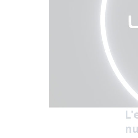
L'
nu