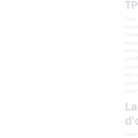
TP
Dans 
socia
Cepen
néces
recher
plani
peut 
été c
une p
coeur
La
d'
Gérer