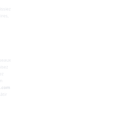
issiez
ires,
éseaux
misez
ez
on
w.com
âtir