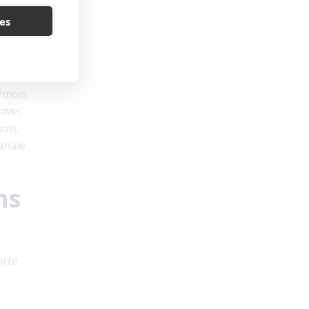
es
w
5
/mois.
 avec
ois.
anale
.
ns
orte