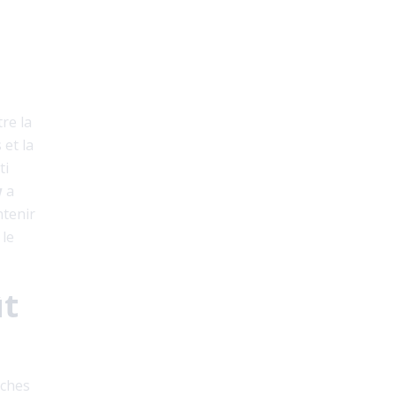
re la
 et la
ti
w
a
ntenir
 le
ût
âches