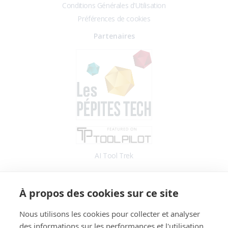
Conditions Générales d'Utilisation
Préférences de cookies
Partenaires
AI Tool Trek
Accès
À propos des cookies sur ce site
Application
Blog
Nous utilisons les cookies pour collecter et analyser
des informations sur les performances et l'utilisation