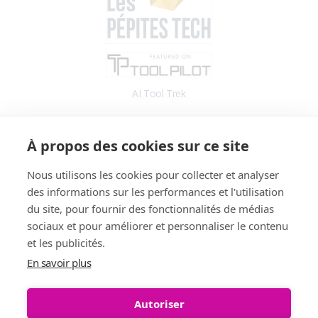
AI Tool Trek
Accès
À propos des cookies sur ce site
Application
Blog
Nous utilisons les cookies pour collecter et analyser
des informations sur les performances et l'utilisation
Informations
du site, pour fournir des fonctionnalités de médias
Fonctionnalités
sociaux et pour améliorer et personnaliser le contenu
Tarifs
et les publicités.
Témoignages
En savoir plus
Démo
FAQ
Autoriser