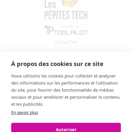
AI Tool Trek
Accès
À propos des cookies sur ce site
Application
Blog
Nous utilisons les cookies pour collecter et analyser
des informations sur les performances et l'utilisation
Informations
du site, pour fournir des fonctionnalités de médias
Fonctionnalités
sociaux et pour améliorer et personnaliser le contenu
Tarifs
et les publicités.
Témoignages
En savoir plus
Démo
FAQ
Autoriser